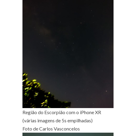
Região do Escorpião com o iPhone XR
(várias imagens de 5s empilhadas)
Foto de Carlos Vasconcelos