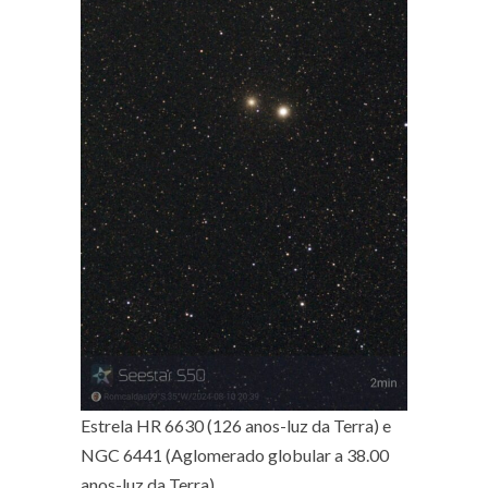
Estrela HR 6630 (126 anos-luz da Terra) e
NGC 6441 (Aglomerado globular a 38.00
anos-luz da Terra).