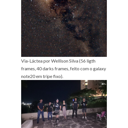
Via-Láctea por Wellison Silva (56 ligth
frames, 40 darks frames, feito com o galaxy
note20 em tripe fixo).