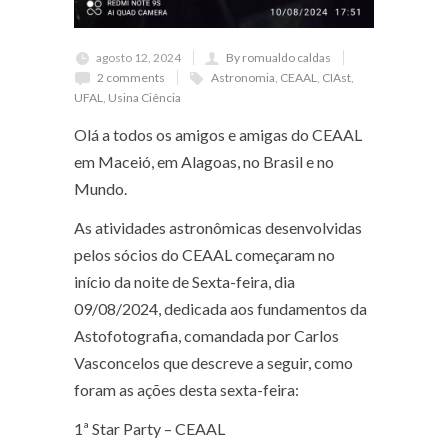
agosto 12, 2024
By romualdo caldas
2 comments
Astronomia
,
CEAAL
,
CIAst
,
UFAL
,
Usina Ciência
Olá a todos os amigos e amigas do CEAAL
em Maceió, em Alagoas, no Brasil e no
Mundo.
As atividades astronômicas desenvolvidas
pelos sócios do CEAAL começaram no
início da noite de Sexta-feira, dia
09/08/2024, dedicada aos fundamentos da
Astofotografia, comandada por Carlos
Vasconcelos que descreve a seguir, como
foram as ações desta sexta-feira:
1ª Star Party – CEAAL