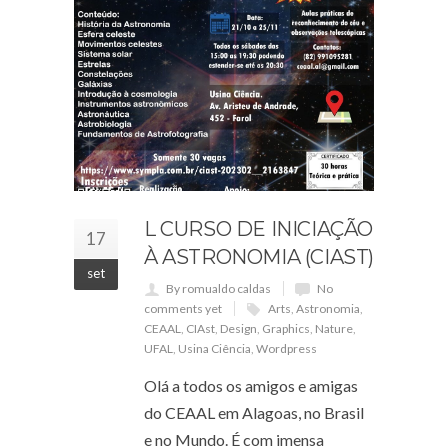
L CURSO DE INICIAÇÃO
17
À ASTRONOMIA (CIAST)
set
By romualdo caldas
No
comments yet
Arts
,
Astronomia
,
CEAAL
,
CIAst
,
Design
,
Graphics
,
Nature
,
UFAL
,
Usina Ciência
,
Wordpress
Olá a todos os amigos e amigas
do CEAAL em Alagoas, no Brasil
e no Mundo. É com imensa