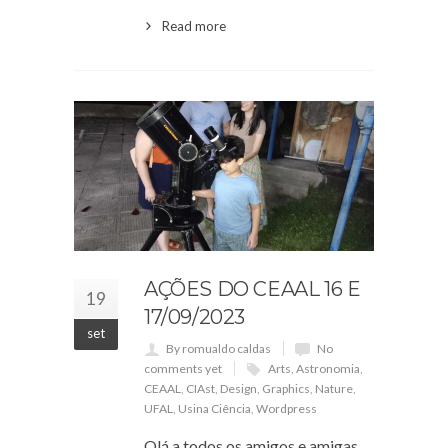
Read more
AÇÕES DO CEAAL 16 E
19
17/09/2023
set
By romualdo caldas
No
comments yet
Arts
,
Astronomia
,
CEAAL
,
CIAst
,
Design
,
Graphics
,
Nature
,
UFAL
,
Usina Ciência
,
Wordpress
Olá a todos os amigos e amigas