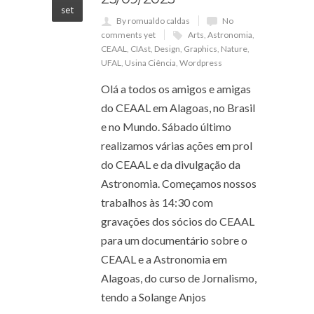
set
By romualdo caldas
No
comments yet
Arts
,
Astronomia
,
CEAAL
,
CIAst
,
Design
,
Graphics
,
Nature
,
UFAL
,
Usina Ciência
,
Wordpress
Olá a todos os amigos e amigas
do CEAAL em Alagoas, no Brasil
e no Mundo. Sábado último
realizamos várias ações em prol
do CEAAL e da divulgação da
Astronomia. Começamos nossos
trabalhos às 14:30 com
gravações dos sócios do CEAAL
para um documentário sobre o
CEAAL e a Astronomia em
Alagoas, do curso de Jornalismo,
tendo a Solange Anjos