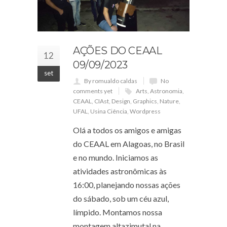
AÇÕES DO CEAAL
12
09/09/2023
set
By romualdo caldas
No
comments yet
Arts
,
Astronomia
,
CEAAL
,
CIAst
,
Design
,
Graphics
,
Nature
,
UFAL
,
Usina Ciência
,
Wordpress
Olá a todos os amigos e amigas
do CEAAL em Alagoas, no Brasil
e no mundo. Iniciamos as
atividades astronômicas às
16:00, planejando nossas ações
do sábado, sob um céu azul,
límpido. Montamos nossa
montagem altazimutal na