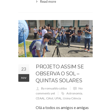
Read more
PROJETO ASSIM SE
23
OBSERVA O SOL –
nov
QUINTAS SOLARES
By romualdo caldas
No
comments yet
Astronomia
,
CEAAL
,
CIAst
,
UFAL
,
Usina Ciência
Olá a todos os amigos e amigas