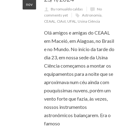
nov
By romualdo caldas
No
comments yet
Astronomia
,
CEAAL
,
CIAst
,
UFAL
,
Usina Ciência
Olá amigos e amigas do CEAAL
em Maceió, em Alagoas, no Brasil
e no Mundo. No início da tarde do
dia 23, em nossa sede da Usina
Ciência começamos a montar os
equipamentos para a noite que se
aproximava num céu ainda com
pouquíssimas nuvens, porém um
vento forte que fazia, às vezes,
nossos instrumentos
astronômicos balançarem. Era o
famoso