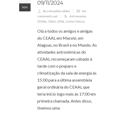
09/11/2024
nov
By romualdo caldas
No
comments yet
Astronomia
,
CEAAL
,
CIAst
,
UFAL
,
Usina Ciência
Olá a todos os amigos e amigas
do CEAAL em Maceió, em
Alagoas, no Brasil e no Mundo. As
atividades astronômicas do
CEAAL recomeçaram sábado à
tarde com o preparo e
climatização da sala de energia às
15:00 para a última assembleia
geral ordinária do CEAAL que
teria início logo mais às 17:00 em
primeira chamada. Antes disso,
tivemos uma