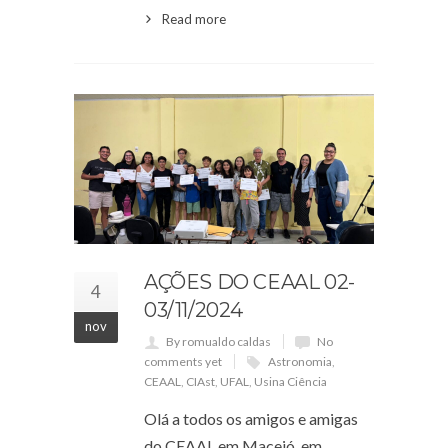
Read more
AÇÕES DO CEAAL 02-
4
03/11/2024
nov
By romualdo caldas
No
comments yet
Astronomia
,
CEAAL
,
CIAst
,
UFAL
,
Usina Ciência
Olá a todos os amigos e amigas
do CEAAL em Maceió, em