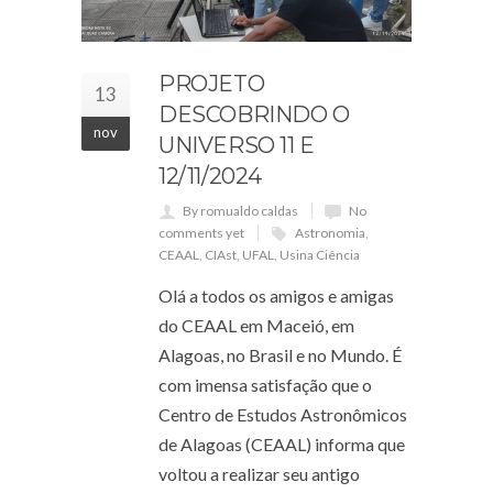
PROJETO
13
DESCOBRINDO O
nov
UNIVERSO 11 E
12/11/2024
By romualdo caldas
No
comments yet
Astronomia
,
CEAAL
,
CIAst
,
UFAL
,
Usina Ciência
Olá a todos os amigos e amigas
do CEAAL em Maceió, em
Alagoas, no Brasil e no Mundo. É
com imensa satisfação que o
Centro de Estudos Astronômicos
de Alagoas (CEAAL) informa que
voltou a realizar seu antigo