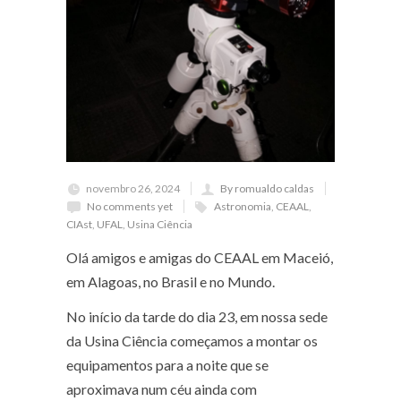
novembro 26, 2024
By romualdo caldas
No comments yet
Astronomia
,
CEAAL
,
CIAst
,
UFAL
,
Usina Ciência
Olá amigos e amigas do CEAAL em Maceió,
em Alagoas, no Brasil e no Mundo.
No início da tarde do dia 23, em nossa sede
da Usina Ciência começamos a montar os
equipamentos para a noite que se
aproximava num céu ainda com