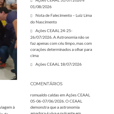
01/08/2026
Nota de Falecimento – Luiz Lima
do Nascimento
Ações CEAAL 24-25-
26/07/2026. A Astronomia não se
faz apenas com céu limpo, mas com
corações determinados a olhar para
cima
Ações CEAAL 18/07/2026
COMENTÁRIOS
romualdo caldas
em
Ações CEAAL
05-06-07/06/2026. O CEAAL
viagem à
demonstra que a astronomia
amadora é viva e pulsante em
io de