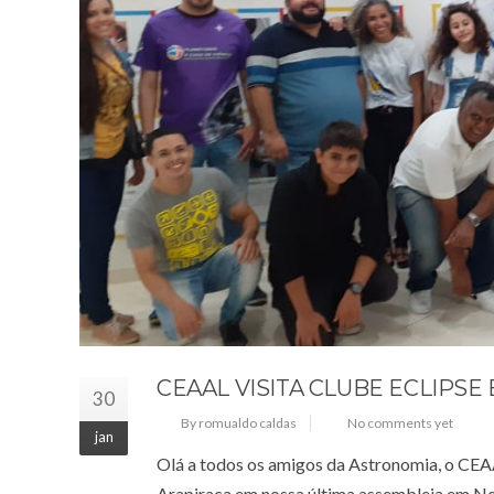
CEAAL VISITA CLUBE ECLIPSE
30
By romualdo caldas
No comments yet
jan
Olá a todos os amigos da Astronomia, o CEA
Arapiraca em nossa última assembleia em No