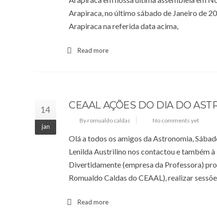
Arapiraca, no último sábado de Janeiro de 2
Arapiraca na referida data acima,
Read more
CEAAL AÇÕES DO DIA DO AS
14
By romualdo caldas
No comments yet
jan
Olá a todos os amigos da Astronomia, Sábad
Lenilda Austrilino nos contactou e também à 
Divertidamente (empresa da Professora) pro
Romualdo Caldas do CEAAL), realizar sessõe
Read more