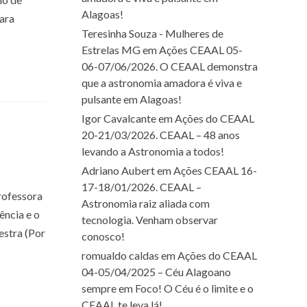
Alagoas!
ara
Teresinha Souza - Mulheres de
Estrelas MG
em
Ações CEAAL 05-
06-07/06/2026. O CEAAL demonstra
que a astronomia amadora é viva e
pulsante em Alagoas!
Igor Cavalcante
em
Ações do CEAAL
20-21/03/2026. CEAAL – 48 anos
levando a Astronomia a todos!
Adriano Aubert
em
Ações CEAAL 16-
17-18/01/2026. CEAAL –
rofessora
Astronomia raiz aliada com
ência e o
tecnologia. Venham observar
estra (Por
conosco!
romualdo caldas
em
Ações do CEAAL
04-05/04/2025 – Céu Alagoano
sempre em Foco! O Céu é o limite e o
CEAAL te leva lá!