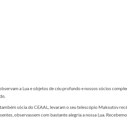
 observam a Lua e objetos de céu profundo e nossos sócios comp
do.
ãe, também sócia do CEAAL, levaram o seu telescópio Maksutov re
resentes, observassem com bastante alegria a nossa Lua. Recebem