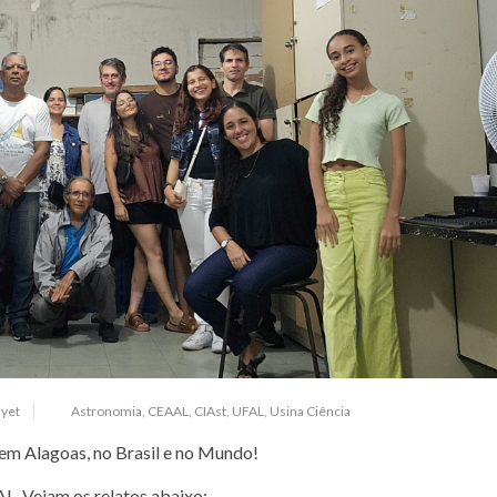
yet
Astronomia
,
CEAAL
,
CIAst
,
UFAL
,
Usina Ciência
em Alagoas, no Brasil e no Mundo!
 Vejam os relatos abaixo: