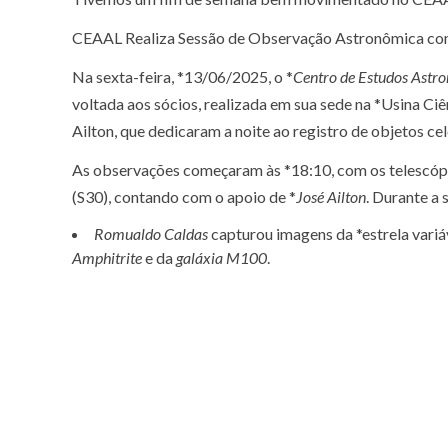
CEAAL Realiza Sessão de Observação Astronômica co
Na sexta-feira, *13/06/2025, o *
Centro de Estudos Astr
voltada aos sócios, realizada em sua sede na *Usina Ci
Ailton, que dedicaram a noite ao registro de objetos cel
As observações começaram às *18:10, com os telescóp
(S30), contando com o apoio de *
José Ailton
. Durante a 
Romualdo Caldas
capturou imagens da *estrela variáv
Amphitrite
e da
galáxia M100
.