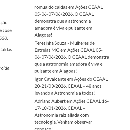
romualdo caldas
em
Ações CEAAL
05-06-07/06/2026. O CEAAL
demonstra que a astronomia
ação
amadora é viva e pulsante em
e José
Alagoas!
 S30
.
Teresinha Souza - Mulheres de
Caldas
Estrelas MG
em
Ações CEAAL 05-
06-07/06/2026. O CEAAL demonstra
que a astronomia amadora é viva e
roide
pulsante em Alagoas!
Igor Cavalcante
em
Ações do CEAAL
20-21/03/2026. CEAAL – 48 anos
levando a Astronomia a todos!
Adriano Aubert
em
Ações CEAAL 16-
17-18/01/2026. CEAAL –
Astronomia raiz aliada com
tecnologia. Venham observar
conosco!