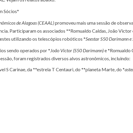
m Sócios*
onômicos de Alagoas (CEAAL)
promoveu mais uma sessão de observ
ência. Participaram os associados **Romualdo Caldas, João Victor 
estes utilizando os telescópios robóticos *
Seestar S50 Darimann e
ios sendo operados por *
João Victor (S50 Darimann)
e *Romualdo 
sessão, foram registrados diversos alvos astronômicos, incluindo:
el S Carinae, da **estrela T Centauri, do **planeta Marte, do *
aste