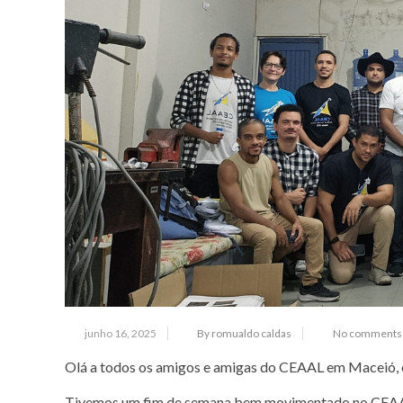
junho 16, 2025
By romualdo caldas
No comments 
Olá a todos os amigos e amigas do CEAAL em Maceió, 
Tivemos um fim de semana bem movimentado no CEAAL.