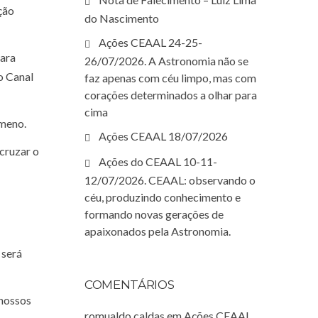
ção
do Nascimento
Ações CEAAL 24-25-
para
26/07/2026. A Astronomia não se
o Canal
faz apenas com céu limpo, mas com
corações determinados a olhar para
cima
ômeno.
Ações CEAAL 18/07/2026
cruzar o
Ações do CEAAL 10-11-
12/07/2026. CEAAL: observando o
céu, produzindo conhecimento e
formando novas gerações de
apaixonados pela Astronomia.
 será
COMENTÁRIOS
 nossos
romualdo caldas
em
Ações CEAAL