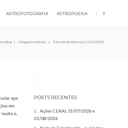
|
ASTROFOTOGRAFIA
ASTROPOESIA
ria-blog
Categoria-Notícias
Trânsito de Mercúrio 11/11/2019
POSTS RECENTES
solar que
ções em
Ações CEAAL 31/07/2026 e
 muito e,
01/08/2026
Nota de Falecimento – Luiz Lima