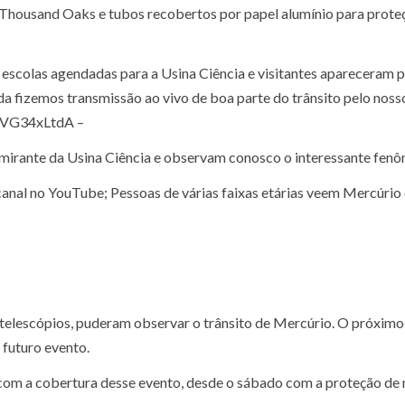
a Thousand Oaks e tubos recobertos por papel alumínio para prote
colas agendadas para a Usina Ciência e visitantes apareceram 
 fizemos transmissão ao vivo de boa parte do trânsito pelo noss
UVG34xLtdA –
o mirante da Usina Ciência e observam conosco o interessante fen
canal no YouTube; Pessoas de várias faixas etárias veem Mercúrio 
telescópios, puderam observar o trânsito de Mercúrio. O próximo
futuro evento.
com a cobertura desse evento, desde o sábado com a proteção de