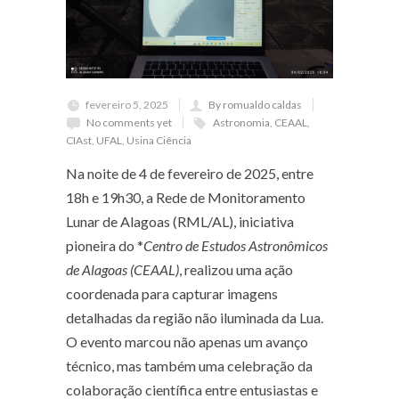
fevereiro 5, 2025
By romualdo caldas
No comments yet
Astronomia
,
CEAAL
,
CIAst
,
UFAL
,
Usina Ciência
Na noite de 4 de fevereiro de 2025, entre
18h e 19h30, a Rede de Monitoramento
Lunar de Alagoas (RML/AL), iniciativa
pioneira do *
Centro de Estudos Astronômicos
de Alagoas (CEAAL)
, realizou uma ação
coordenada para capturar imagens
detalhadas da região não iluminada da Lua.
O evento marcou não apenas um avanço
técnico, mas também uma celebração da
colaboração científica entre entusiastas e