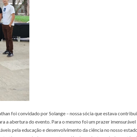
than foi convidado por Solange – nossa sócia que estava contribu
ara a abertura do evento. Para o mesmo foi um prazer imensurável
sáveis pela educação e desenvolvimento da ciência no nosso estad