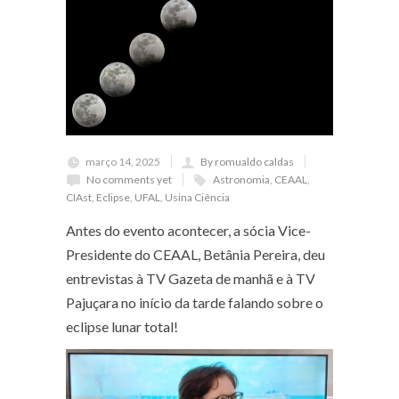
março 14, 2025
By romualdo caldas
No comments yet
Astronomia
,
CEAAL
,
CIAst
,
Eclipse
,
UFAL
,
Usina Ciência
Antes do evento acontecer, a sócia Vice-
Presidente do CEAAL, Betânia Pereira, deu
entrevistas à TV Gazeta de manhã e à TV
Pajuçara no início da tarde falando sobre o
eclipse lunar total!