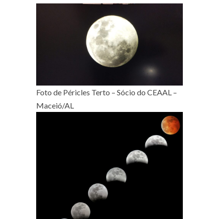
Foto de Péricles Terto – Sócio do CEAAL –
Maceió/AL