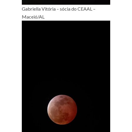
Gabriella Vitória – sócia do CEAAL –
Maceió/AL