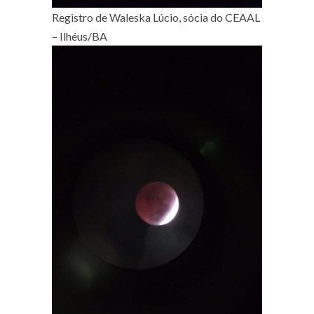
Registro de Waleska Lúcio, sócia do CEAAL
– Ilhéus/BA