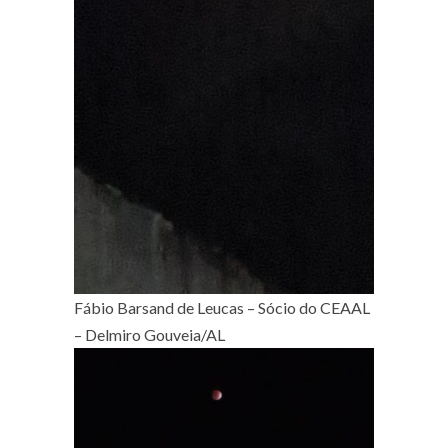
Fábio Barsand de Leucas – Sócio do CEAAL
– Delmiro Gouveia/AL