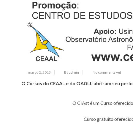
março 2, 2013
By admin
No comments yet
O Cursos do CEAAL e do OAGLL abriram seu período d
O CIAst é um Curso oferecido 
Curso gratuito oferecido