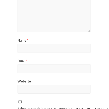
Name
*
Email
*
Website
Salvar meus dados neste navegador para a próxima vez que