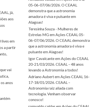
05-06-07/06/2026. O CEAAL
demonstra que a astronomia
AAL, já,
amadora é viva e pulsante em
niões aos
Alagoas!
sos
Teresinha Souza - Mulheres de
Estrelas MG
em
Ações CEAAL 05-
06-07/06/2026. O CEAAL demonstra
 lives em
que a astronomia amadora é viva e
s a partir
pulsante em Alagoas!
anto,
Igor Cavalcante
em
Ações do CEAAL
20-21/03/2026. CEAAL – 48 anos
que vai
levando a Astronomia a todos!
utica,
Adriano Aubert
em
Ações CEAAL 16-
17-18/01/2026. CEAAL –
 os anos
Astronomia raiz aliada com
tecnologia. Venham observar
mantém
conosco!
romualdo caldas
em
Ações do CEAAL