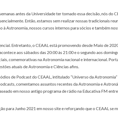
manas antes da Universidade ter tomado essa decisão, nós do CE
encialmente. Então, estamos sem realizar nossas tradicionais reu
ção à Astronomia, nossos cursos internos para sócios e também nos
sencial. Entretanto, o CEAAL está promovendo desde Maio de 2020
 acontece aos sábados das 20:00 às 21:00 e o segundo aos domingo
iais, comemorativas na Astronomia nacional e internacional. Port
stões atuais de Astronomia e Ciências afins.
ódios de Podcast do CEAAL, intitulado “Universo da Astronomia” 
Podcasts, comentamos assuntos recentes da Astronomia e Astroná
aseado em nosso antigo programa de rádio na Educativa FM entre
ção para Junho 2021 em nosso site e reforçando que o CEAAL se 