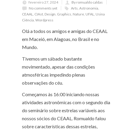
fevereiro 27, 2024
By romualdo caldas
No comments yet
Arts
,
Astronomia
,
CEAAL
,
CIAst
,
Design
,
Graphics
,
Nature
,
UFAL
,
Usina
Ciência
,
Wordpress
Olá a todos os amigos e amigas do CEAAL
em Maceió, em Alagoas, no Brasil e no
Mundo.
Tivemos um sábado bastante
movimentado, apesar das condições
atmosféricas impedindo plenas
observações do céu.
Começamos às 16:00 iniciando nossas
atividades astronômicas com o segundo dia
do seminário sobre estrelas variáveis aos
nossos sócios do CEAAL. Romualdo falou
sobre características dessas estrelas,