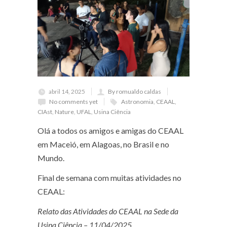
abril 14, 2025
By romualdo caldas
No comments yet
Astronomia
,
CEAAL
,
CIAst
,
Nature
,
UFAL
,
Usina Ciência
Olá a todos os amigos e amigas do CEAAL
em Maceió, em Alagoas, no Brasil e no
Mundo.
Final de semana com muitas atividades no
CEAAL:
Relato das Atividades do CEAAL na Sede da
Usina Ciência – 11/04/2025