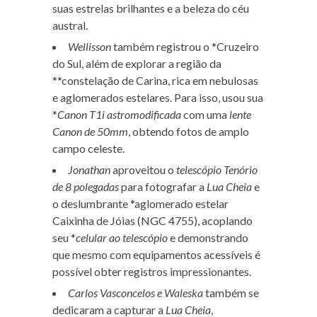
suas estrelas brilhantes e a beleza do céu
austral.
Wellisson
também registrou o *Cruzeiro
do Sul, além de explorar a região da
**constelação de Carina, rica em nebulosas
e aglomerados estelares. Para isso, usou sua
*
Canon T1i astromodificada
com uma
lente
Canon de 50mm
, obtendo fotos de amplo
campo celeste.
Jonathan
aproveitou o
telescópio Tenório
de 8 polegadas
para fotografar a
Lua Cheia
e
o deslumbrante *aglomerado estelar
Caixinha de Jóias (NGC 4755), acoplando
seu *
celular ao telescópio
e demonstrando
que mesmo com equipamentos acessíveis é
possível obter registros impressionantes.
Carlos Vasconcelos e Waleska
também se
dedicaram a capturar a
Lua Cheia
,