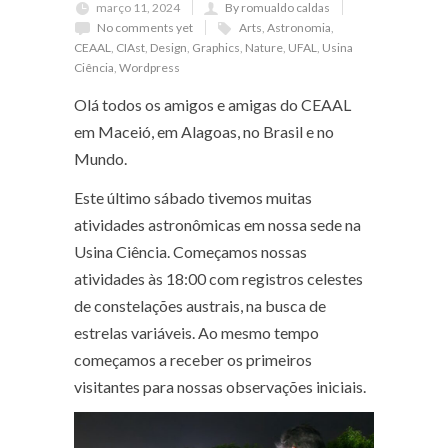
março 11, 2024
By romualdo caldas
No comments yet
Arts
,
Astronomia
,
CEAAL
,
CIAst
,
Design
,
Graphics
,
Nature
,
UFAL
,
Usina
Ciência
,
Wordpress
Olá todos os amigos e amigas do CEAAL
em Maceió, em Alagoas, no Brasil e no
Mundo.
Este último sábado tivemos muitas
atividades astronômicas em nossa sede na
Usina Ciência. Começamos nossas
atividades às 18:00 com registros celestes
de constelações austrais, na busca de
estrelas variáveis. Ao mesmo tempo
começamos a receber os primeiros
visitantes para nossas observações iniciais.