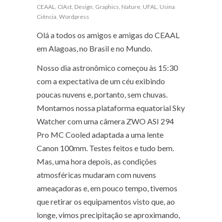
CEAAL
,
CIAst
,
Design
,
Graphics
,
Nature
,
UFAL
,
Usina
Ciência
,
Wordpress
Olá a todos os amigos e amigas do CEAAL
em Alagoas, no Brasil e no Mundo.
Nosso dia astronômico começou às 15:30
com a expectativa de um céu exibindo
poucas nuvens e, portanto, sem chuvas.
Montamos nossa plataforma equatorial Sky
Watcher com uma câmera ZWO ASI 294
Pro MC Cooled adaptada a uma lente
Canon 100mm. Testes feitos e tudo bem.
Mas, uma hora depois, as condições
atmosféricas mudaram com nuvens
ameaçadoras e, em pouco tempo, tivemos
que retirar os equipamentos visto que, ao
longe, vimos precipitação se aproximando,