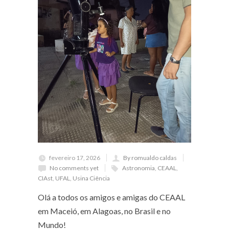
fevereiro 17, 2026
By romualdo caldas
No comments yet
Astronomia
,
CEAAL
,
CIAst
,
UFAL
,
Usina Ciência
Olá a todos os amigos e amigas do CEAAL
em Maceió, em Alagoas, no Brasil e no
Mundo!