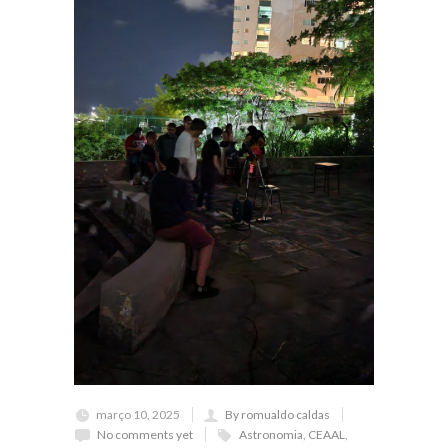
março 10, 2025
By romualdo caldas
No comments yet
Astronomia
,
CEAAL
,