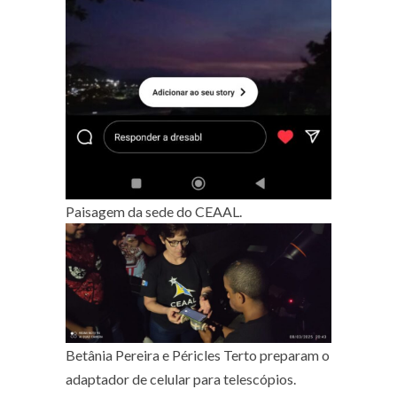
Paisagem da sede do CEAAL.
Betânia Pereira e Péricles Terto preparam o
adaptador de celular para telescópios.