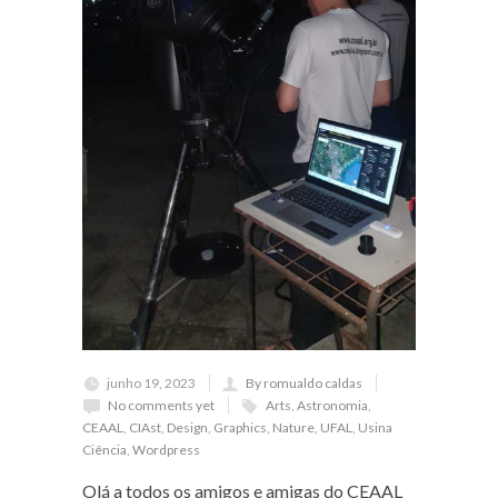
junho 19, 2023
By romualdo caldas
No comments yet
Arts
,
Astronomia
,
CEAAL
,
CIAst
,
Design
,
Graphics
,
Nature
,
UFAL
,
Usina
Ciência
,
Wordpress
Olá a todos os amigos e amigas do CEAAL