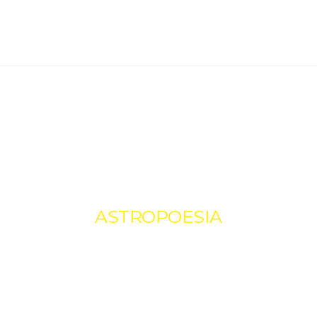
INÍCIO
HISTÓRIA
BLOG
NOTÍCIAS
PESQUISA
CEAAL
ASTROPOESIA