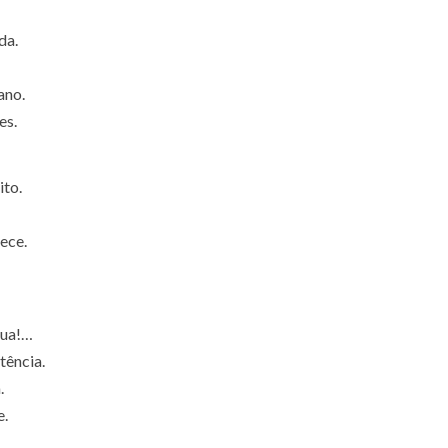
da.
ano.
es.
ito
.
lece.
nua!…
tência.
.
e.