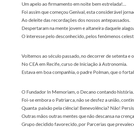
Um apelo ao firmamento em noite bem estrelada!…
Foi assim que começou Genival, esta considerável jorna
Ao deleite das recordações dos nossos antepassados.
Despertaram na mente jovem e altaneira daquele alago
O interesse pelo desconhecido, pelos fenômenos celest
Voltemos ao século passado, no decorrer de
setenta e o
No CEA em Recife, curso de
Iniciação à Astronomia
.
Estava em boa companhia, o padre
Polman
, que o forta
O
Fundador
In Memoriam
, o
Decano
contando história.
Foi-se embora o
Patriarca
, não se desfez a união, conti
Quanta paixão pela ciência! Benevolência? Não! Persis
Outras mãos outras mentes que não descansa na crença
Grupo decidido favorecido, por
Parcerias
que prevalec